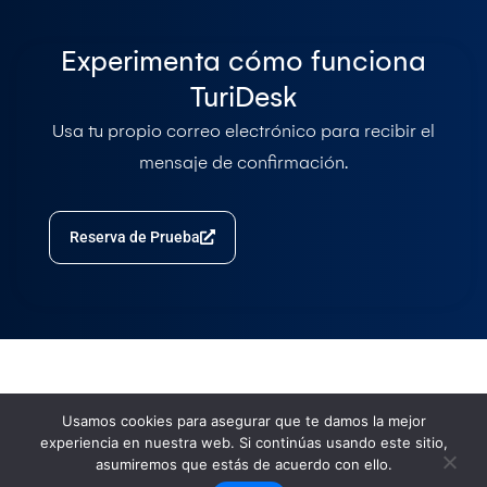
Experimenta cómo funciona
TuriDesk
Usa tu propio correo electrónico para recibir el
mensaje de confirmación.
Reserva de Prueba
Turi
Desk
Términos &
Usamos cookies para asegurar que te damos la mejor
Condiciones
Creado para empresas
experiencia en nuestra web. Si continúas usando este sitio,
de turismo, operadores
Políticas de Privacidad
asumiremos que estás de acuerdo con ello.
turísticos, tours,